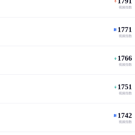
1791
视频指数
1771
新
视频指数
1766
视频指数
1751
视频指数
1742
新
视频指数