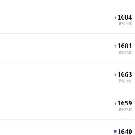
1684
视频指数
1681
视频指数
1663
视频指数
1659
视频指数
1640
新