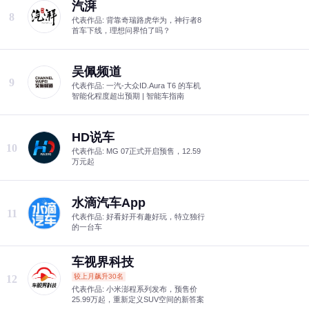
汽湃
8
代表作品:
背靠奇瑞路虎华为，神行者8
首车下线，理想问界怕了吗？
吴佩频道
9
代表作品:
一汽-大众ID.Aura T6 的车机
智能化程度超出预期 | 智能车指南
HD说车
10
代表作品:
MG 07正式开启预售，12.59
万元起
水滴汽车App
11
代表作品:
好看好开有趣好玩，特立独行
的一台车
车视界科技
较上月飙升30名
12
代表作品:
小米澎程系列发布，预售价
25.99万起，重新定义SUV空间的新答案