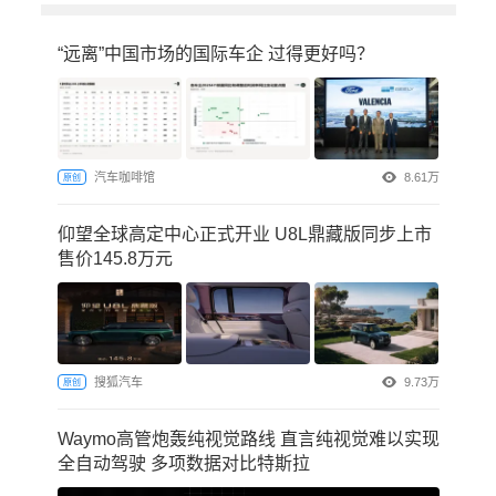
“远离”中国市场的国际车企 过得更好吗？
汽车咖啡馆
8.61万
原创
仰望全球高定中心正式开业 U8L鼎藏版同步上市
售价145.8万元
搜狐汽车
9.73万
原创
Waymo高管炮轰纯视觉路线 直言纯视觉难以实现
全自动驾驶 多项数据对比特斯拉