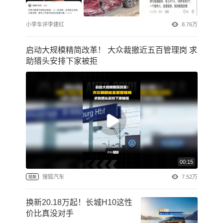
小李车评李建红
8.76万
启动大规模精简改革！ 大众裁撤近五百管理岗 求
助猎头安排下家被拒
00:15
搜狐汽车
7.52万
视频
换新20.18万起！长城H10这性
价比真没对手