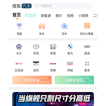
车型名称
首页
新能源
图片
视频
小视频
二手车
销量
新车
找车
购车计算器
大众
丰田
本田
宝马
奥迪
比亚迪
吉利
哈弗
奇瑞
更多
新能源专区