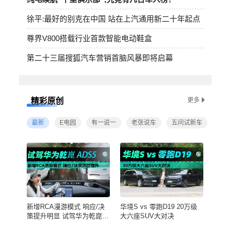
徐平:最好的别克在中国 站在上汽通用新二十年起点
尊界V800搭载行业首款智能电动鞋盒
第二十三届搜狐汽车营销首脑风暴即将启幕
精彩原创
更多
最新
E电园
有一说一
老张说车
五问试新车
试车
新增RCA漫游模式 响应/决
华境S vs 零跑D19 20万级
策提升明显 试驾华为乾崑
大六座SUV大对决
ADS5