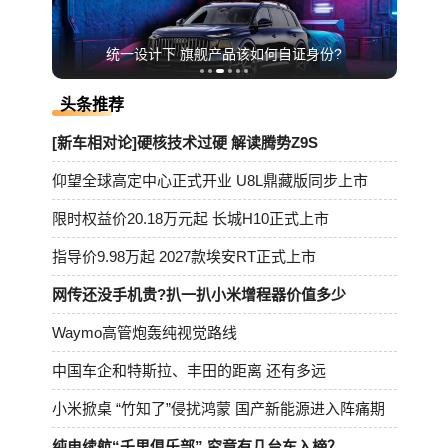
统一设计下 旗舰产品该如何自证身份?
头条推荐
[新车相对论]硬核技术过硬 解读腾势Z9S
仰望全球高定中心正式开业 U8L鼎藏版同步上市
限时权益价20.18万元起 长城H10正式上市
指导价9.98万起 2027款埃安RT正式上市
网传还没手机贵?扒一扒小米增程器价值多少
Waymo高管炮轰纯视觉路线
中国车企和特斯拉、丰田的距离 还有多远
小米掀桌 “竹知了”侵扰鸿蒙 国产新能源进入阵痛期
纯电续航“千里俱乐部”,究竟有几台车入榜？