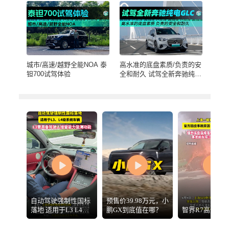
城市/高速/越野全能NOA 泰
高水准的底盘素质/负责的安
钽700试驾体验
全和耐久 试驾全新奔驰纯电
GLC
自动驾驶强制性国标
预售价39.98万元，小
落地 适用于L3 L4级
鹏GX到底值在哪？
智界R7高速起
系统车辆