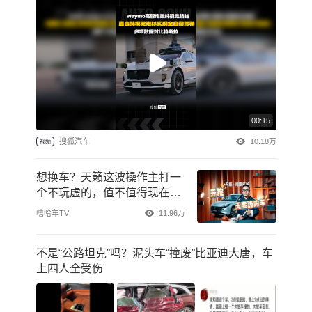
00:15
搜狐汽车
10.18万
视频
想换车？天籁这波操作主打一
个不玩虚的，值不值得现在入
手
嘻哈车TV
11.96万
不是“公路坦克”吗？泥头车“撞废”比亚迪大唐，车
上四人全受伤