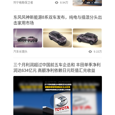
列宁格勒保卫者
8.94万
东风风神新能源8系双车发布，纯电与插混分头出
击家用市场
汽车长镜头
9.15万
三个月利润超过中国前五车企总和 丰田单季净利
润达634亿元 高额净利依赖日元贬值汇兑收益